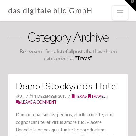
T
t
das digitale bild GmbH
W
Nav
Category Archive
Below you'll find a list of all posts that have been
categorized as
“Texas”
Demo: Stockyards Hotel
JT
4. DEZEMBER 2018
TEXAS
,
TRAVEL
LEAVE A COMMENT
Domine, quaesumus, per nos, glorificamus te, et ut
cognoscant te, et virtus amore tuo. Placere
Benedicite omnes qui utuntur hoc productum.