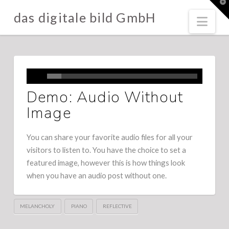
T
t
das digitale bild GmbH
W
Nav
Demo: Audio Without
Image
You can share your favorite audio files for all your
visitors to listen to. You have the choice to set a
featured image, however this is how things look
when you have an audio post without one.
MELANCHOLY
PIANO
REFLECTIVE